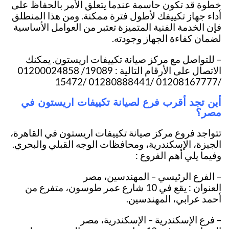
خطوة قد تكون حاسمة عندما يتعلق الأمر بالحفاظ على
أداء جهاز تكييفك لأطول فترة ممكنة. ومن هذا المنطلق
فإن الخدمة الفنية المتميزة تعتبر من العوامل الأساسية
لضمان كفاءة الجهاز وجودته.
– للتواصل مع مركز صيانة تكييفات اريستون. يمكنك
الاتصال على الأرقام التالية : 19089/
01200024858
/01208167777 /01280888441 /15472
أين تجد أقرب فرع لصيانة تكييفات اريستون في
مصر؟
تتواجد فروع مركز صيانة تكييفات اريستون في القاهرة،
الجيزة، الإسكندرية، ومحافظات الوجه القبلي والبحري.
وفيما يلي أهم الفروع :
– الفرع الرئيسي – المهندسين، مصر
العنوان : يقع في 10 شارع عمر طوسون، متفرع من
أحمد عرابي، المهندسين.
– فرع الإسكندرية – الإسكندرية، مصر