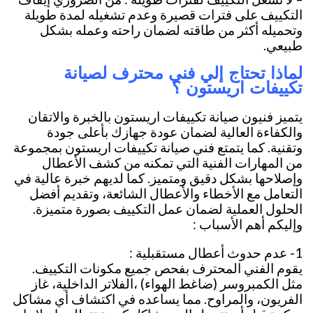
التكييف على فترات قصيرة وعدم تشغيله لمدة طويلة
وتحميله أكثر من طاقته لضمان راحته وعمله بشكل
طبيعي.
لماذا تحتاج إلي فني محترف لصيانة
تكييفات اريستون ؟
يتميز فنيون صيانة تكييفات اريستون بالخبرة والاتقان
والكفاءة العالية لضمان عودة جهازك بأعلى جودة
وتقنية. كما يتمتع فني صيانة تكييفات اريستون بمجموعة
من المهارات الفنية التي تمكنه من كشف الأعطال
وإصلاحها بشكل دقيق ومتميز. كما لديهم خبرة عالية في
التعامل مع الأخطاء والأعطال الشائعة، وتقديم أفضل
الحلول العملية لضمان عمل التكييف بصورة متميزة.
وإليكم أهم الأسباب :
1- عدم حدوث أعطال مستقبلية :
يقوم الفني المحترف بفحص جميع مكونات التكييف.
مثل الكمبروسر (ضاغط الهواء) ،الفلاتر الداخلية، غاز
الفريون، والمراوح. مما يساعده في اكتشاف أي مشاكل