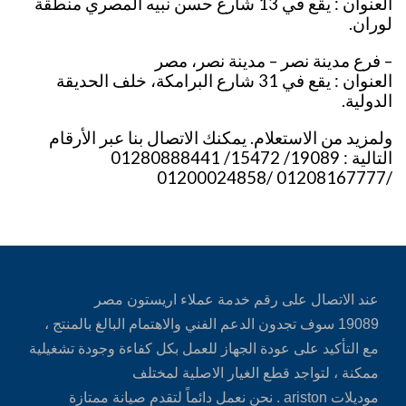
العنوان : يقع في 13 شارع حسن نبيه المصري منطقة
لوران.
– فرع مدينة نصر – مدينة نصر، مصر
العنوان : يقع في 31 شارع البرامكة، خلف الحديقة
الدولية.
ولمزيد من الاستعلام. يمكنك الاتصال بنا عبر الأرقام
التالية : 19089/ 15472/ 01280888441
/01208167777 /01200024858
عند الاتصال على رقم خدمة عملاء اريستون مصر
19089 سوف تجدون الدعم الفني والاهتمام البالغ بالمنتج ،
مع التأكيد على عودة الجهاز للعمل بكل كفاءة وجودة تشغيلية
ممكنة ، لتواجد قطع الغيار الاصلية لمختلف
موديلات ariston . نحن نعمل دائماً لتقدم صيانة ممتازة